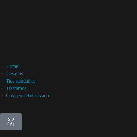
Home
Desafíos
Tips saludables
Trastornos
Cólageno Hidrolizado
$
0
0