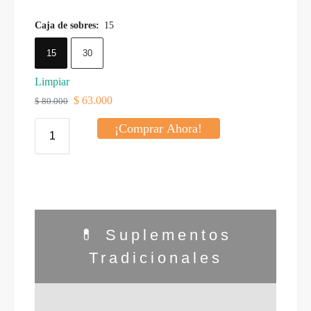
Caja de sobres
:
15
15
30
Limpiar
$
63.000
$
80.000
¡Comprar Ahora!
💊 Suplementos
Tradicionales