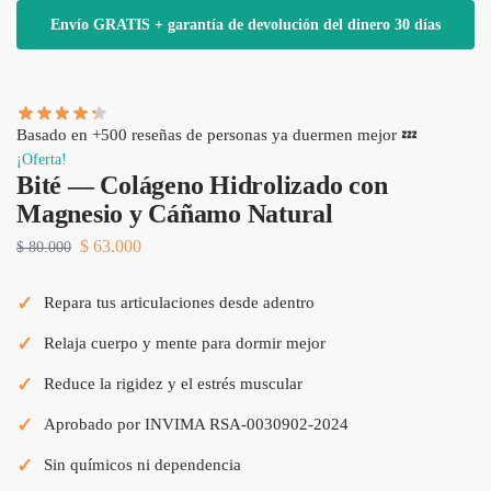
Envío GRATIS + garantía de devolución del dinero 30 días
Basado en +500 reseñas de personas ya duermen mejor 💤
¡Oferta!
Bité — Colágeno Hidrolizado con
Magnesio y Cáñamo Natural
$
63.000
$
80.000
✓
Repara tus articulaciones desde adentro
✓
Relaja cuerpo y mente para dormir mejor
✓
Reduce la rigidez y el estrés muscular
✓
Aprobado por INVIMA RSA-0030902-2024
✓
Sin químicos ni dependencia