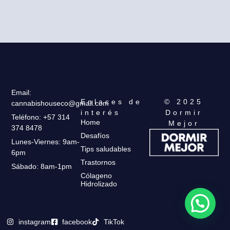
Get In
Touch
Email:
Enlaces de
© 2025
cannabishouseco@gmail.com
interés
Dormir
Teléfono: +57 314
Home
Mejor
374 8478
Desafíos
Lunes-Viernes: 9am-
Tips saludables
6pm
Trastornos
Sábado: 8am-1pm
Cólageno
Hidrolizado
instagram
facebook
TikTok