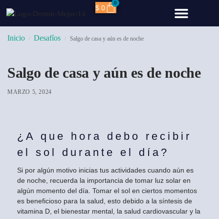
0
$
0
TIPS SALUDA
CÓLAGENO HIDRO
Inicio
Desafíos
Salgo de casa y aún es de noche
/
/
Salgo de casa y aún es de noche
MARZO 5, 2024
¿A que hora debo recibir
el sol durante el día?
Si por algún motivo inicias tus actividades cuando aún es
de noche, recuerda la importancia de tomar luz solar en
algún momento del día. Tomar el sol en ciertos momentos
es beneficioso para la salud, esto debido a la síntesis de
vitamina D, el bienestar mental, la salud cardiovascular y la