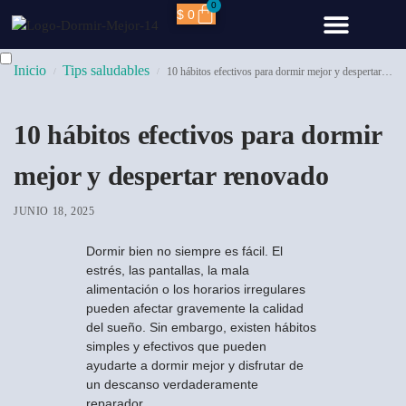
0
$
0
TIPS SALUDA
CÓLAGENO HIDRO
Inicio
Tips saludables
10 hábitos efectivos para dormir mejor y despertar renovado
/
/
10 hábitos efectivos para dormir
mejor y despertar renovado
JUNIO 18, 2025
Dormir bien no siempre es fácil. El
estrés, las pantallas, la mala
alimentación o los horarios irregulares
pueden afectar gravemente la calidad
del sueño. Sin embargo, existen hábitos
simples y efectivos que pueden
ayudarte a dormir mejor y disfrutar de
un descanso verdaderamente
reparador.