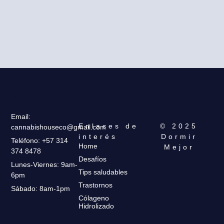
Get In
Touch
Email:
Enlaces de
© 2025
cannabishouseco@gmail.com
interés
Dormir
Teléfono: +57 314
Home
Mejor
374 8478
Desafíos
Lunes-Viernes: 9am-
Tips saludables
6pm
Trastornos
Sábado: 8am-1pm
Cólageno
Hidrolizado