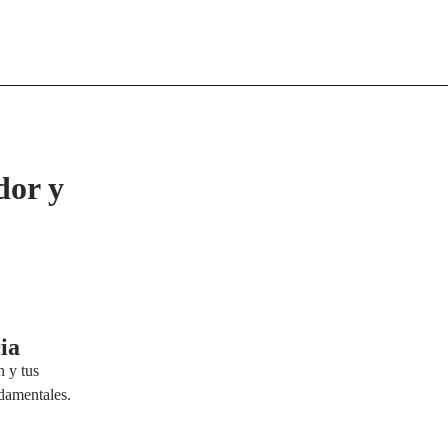
dor y
ia
n y tus
ndamentales.