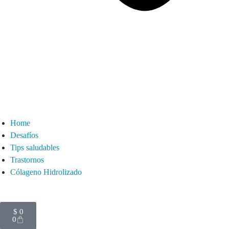
Home
Desafíos
Tips saludables
Trastornos
Cólageno Hidrolizado
$
0
0