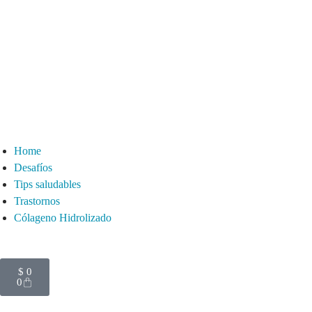
Home
Desafíos
Tips saludables
Trastornos
Cólageno Hidrolizado
$
0
0