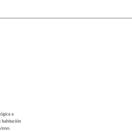
lógica a
u habitación
vioso.